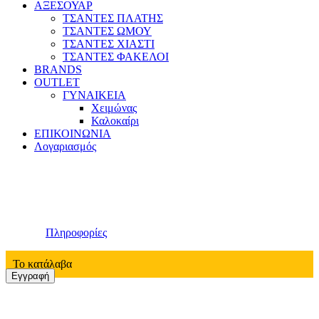
ΑΞΕΣΟΥΑΡ
ΤΣΑΝΤΕΣ ΠΛΑΤΗΣ
ΤΣΑΝΤΕΣ ΩΜΟΥ
ΤΣΑΝΤΕΣ ΧΙΑΣΤΙ
ΤΣΑΝΤΕΣ ΦΑΚΕΛΟΙ
BRANDS
OUTLET
ΓΥΝΑΙΚΕΙΑ
Χειμώνας
Καλοκαίρι
ΕΠΙΚΟΙΝΩΝΙΑ
Λογαριασμός
Η Ιστοσελίδα αυτή χρησιμοποιεί Cookies.
Tα cookies μας βοηθούν να σας παρέχουμε καλύτερες υπηρεσίες.
Χρησιμοποιώντας τις υπηρεσίες μας συμφωνείτε στη χρήση των
cookies.
Πληροφορίες
Το κατάλαβα