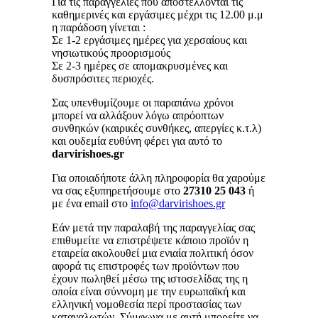
Για τις παραγγελίες που αποστέλλονται τις
καθημερινές και εργάσιμες μέχρι τις 12.00 μ.μ
η παράδοση γίνεται :
Σε 1-2 εργάσιμες ημέρες για χερσαίους και
νησιωτικούς προορισμούς
Σε 2-3 ημέρες σε απομακρυσμένες και
δυσπρόσιτες περιοχές.
Σας υπενθυμίζουμε οι παραπάνω χρόνοι
μπορεί να αλλάξουν λόγω απρόοπτων
συνθηκών (καιρικές συνθήκες, απεργίες κ.τ.λ)
και ουδεμία ευθύνη φέρει για αυτό το
darvirishoes.gr
Για οποιαδήποτε άλλη πληροφορία θα χαρούμε
να σας εξυπηρετήσουμε στο
27310 25 043
ή
με ένα email στο
info@darvirishoes.gr
Εάν μετά την παραλαβή της παραγγελίας σας
επιθυμείτε να επιστρέψετε κάποιο προϊόν η
εταιρεία ακολουθεί μια ενιαία πολιτική όσον
αφορά τις επιστροφές των προϊόντων που
έχουν πωληθεί μέσω της ιστοσελίδας της η
οποία είναι σύννομη με την ευρωπαϊκή και
ελληνική νομοθεσία περί προστασίας των
καταναλωτών. Σύμφωνα με αυτή μπορείτε να